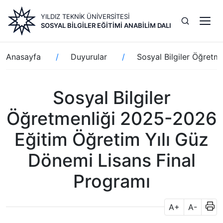
Ana
YILDIZ TEKNİK ÜNİVERSİTESİ
içeriğe
SOSYAL BILGILER EĞITIMI ANABILIM DALI
atla
Sayfa
Anasayfa
Duyurular
Sosyal Bilgiler Öğretm
yolu
Sosyal Bilgiler
Öğretmenliği 2025-2026
Eğitim Öğretim Yılı Güz
Dönemi Lisans Final
Programı
A+
A-