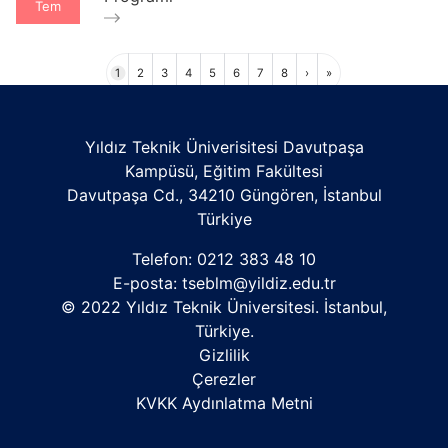
Tem
Sayfalama
Sayfa
Sayfa
Sayfa
Sayfa
Sayfa
Sayfa
Sayfa
Sayfa
Sonraki
Son
1
2
3
4
5
6
7
8
›
»
sayfa
sayfa
Yıldız Teknik Üniverisitesi Davutpaşa
Kampüsü, Eğitim Fakültesi
Davutpaşa Cd., 34210 Güngören, İstanbul
Türkiye
Telefon: 0212 383 48 10
E-posta:
tseblm@yildiz.edu.tr
© 2022 Yıldız Teknik Üniversitesi. İstanbul,
Türkiye.
Gizlilik
Çerezler
KVKK Aydınlatma Metni