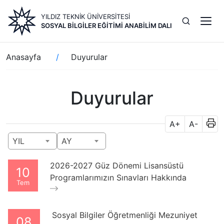
Ana
YILDIZ TEKNİK ÜNİVERSİTESİ
içeriğe
SOSYAL BILGILER EĞITIMI ANABILIM DALI
atla
Sayfa
Anasayfa
Duyurular
yolu
Duyurular
A+
A-
YIL
AY
2026-2027 Güz Dönemi Lisansüstü
10
Programlarımızın Sınavları Hakkında
Tem
Sosyal Bilgiler Öğretmenliği Mezuniyet
08