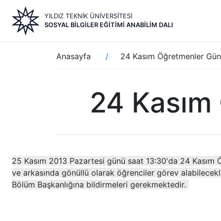
Ana
YILDIZ TEKNİK ÜNİVERSİTESİ
içeriğe
SOSYAL BILGILER EĞITIMI ANABILIM DALI
atla
Sayfa
Anasayfa
24 Kasım Öğretmenler Günü
yolu
24 Kasım 
25 Kasım 2013 Pazartesi günü saat 13:30'da 24 Kasım Öğ
ve arkasında gönüllü olarak öğrenciler görev alabilecekl
Bölüm Başkanlığına bildirmeleri gerekmektedir.